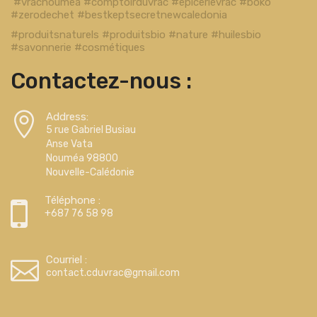
#vracnoumea #comptoirduvrac #epicerievrac #boko
#zerodechet #bestkeptsecretnewcaledonia
#produitsnaturels #produitsbio #nature #huilesbio
#savonnerie #cosmétiques
Contactez-nous :
Address:
5 rue Gabriel Busiau
Anse Vata
Nouméa 98800
Nouvelle-Calédonie
Téléphone :
+687 76 58 98
Courriel :
contact.cduvrac@gmail.com