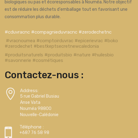
biologiques ou pas et écoresponsables à Nouméa. Notre objectif
est de réduire les déchets d'emballage tout en favorisant une
consommation plus durable.
#cduvracnc #compagnieduvracnc #zerodechetnc
#vracnoumea #comptoirduvrac #epicerievrac #boko
#zerodechet #bestkeptsecretnewcaledonia
#produitsnaturels #produitsbio #nature #huilesbio
#savonnerie #cosmétiques
Contactez-nous :
Address:
5 rue Gabriel Busiau
Anse Vata
Nouméa 98800
Nouvelle-Calédonie
Téléphone :
+687 76 58 98