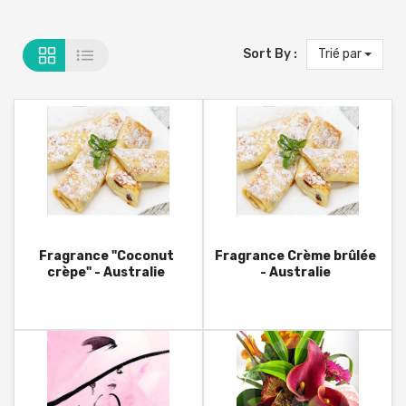
Sort By :
Trié par
Fragrance "Coconut
Fragrance Crème brûlée
crèpe" - Australie
- Australie