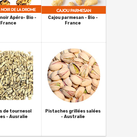
 noir Apéro- Bio -
Cajou parmesan - Bio -
France
France
s de tournesol
Pistaches grillées salées
ées - Ausralie
- Australie