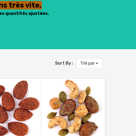
s très vite.
es quantités ajustées.
Sort By :
Trié par