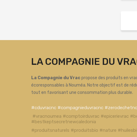
LA COMPAGNIE DU VRA
La Compagnie du Vrac
propose des produits en vrac
écoresponsables à Nouméa. Notre objectif est de réd
tout en favorisant une consommation plus durable.
#cduvracnc #compagnieduvracnc #zerodechetn
#vracnoumea #comptoirduvrac #epicerievrac #b
#bestkeptsecretnewcaledonia
#produitsnaturels #produitsbio #nature #huiles