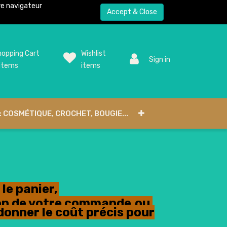
tre navigateur
Accept & Close
opping Cart
Wishlist
Sign in
items
items
: COSMÉTIQUE, CROCHET, BOUGIE...
le panier,
tion de votre commande,ou
donner le coût précis pour