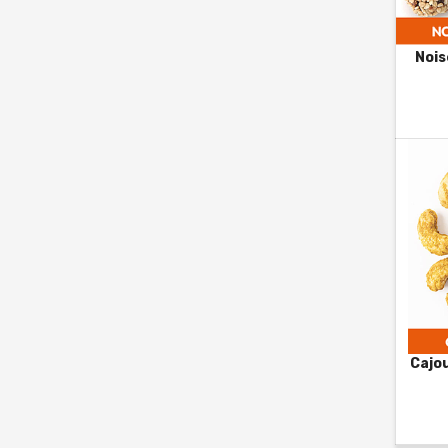
Nois
Cajou