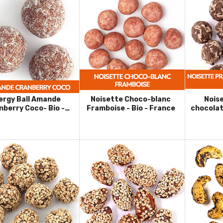
gy Ball Amande
Noisette Choco-blanc
Noise
nberry Coco- Bio -
Framboise - Bio - France
chocolat 
France