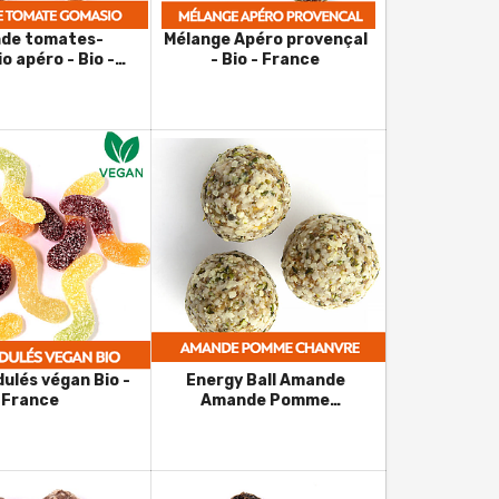
de tomates-
Mélange Apéro provençal
o apéro - Bio -
- Bio - France
France
dulés végan Bio -
Energy Ball Amande
France
Amande Pomme
Chanvre- Bio - France