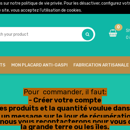
us sur notre
politique de vie privée
. Pour les désactiver, configurez vo
site, vous acceptez l’utilisation de cookies.
0
Sh
0
ITS
MON PLACARD ANTI-GASPI
FABRICATION ARTISANALE 
Pour commander, il faut:
- Créer votre compte
les produits et la quantité voulue dans 
ser un message sur le jour de récupéra
n, nous vous recontacterons pour vous 
la grande terre ou les îles.