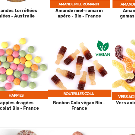
andes torréfiées
Amande miel-romarin
Aman
alées - Australie
apéro - Bio - France
gomasi
appies dragées
Bonbon Cola végan Bio -
Vers aci
colat Bio - France
France