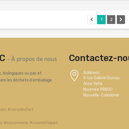
1
2
C
Contactez-nou
-
À propos de nous
Address:
, biologiques ou pas et
5 rue Gabriel Busiau
uire les déchets d'emballage
Anse Vata
Nouméa 98800
Nouvelle-Calédonie
c
oko #zerodechet
bio #savonnerie #cosmétiques