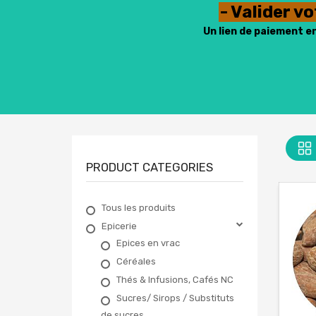
- Valider v
Un lien de paiement e
PRODUCT CATEGORIES
Tous les produits
Epicerie
Epices en vrac
Céréales
Thés & Infusions, Cafés NC
Sucres/ Sirops / Substituts
de sucres