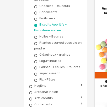
Chocolat - Douceurs
Am
Condiments
s
Fruits secs
Biscuits Apéritifs -
Biscuiterie sucrée
Huiles - Beurres
Plantes ayurvédiques bio en
poudre
Oléagineux - graines
Légumineuses
Farines - Fécules - Poudres
super aliment
Riz - Pâtes
H
Hygiène
cho
Artisanat indien
Arts créatifs
Contenants