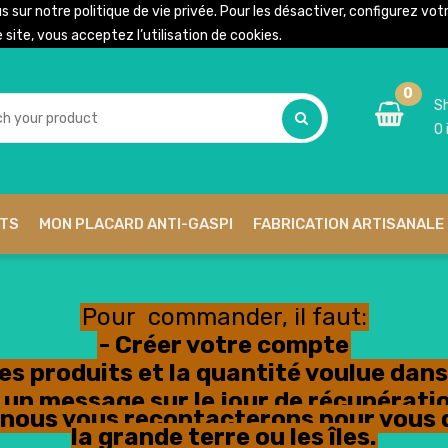
us sur notre
politique de vie privée
. Pour les désactiver, configurez vo
site, vous acceptez l’utilisation de cookies.
0
Sh
0
ITS
MON PLACARD ANTI-GASPI
FABRICATION ARTISANALE 
Pour commander, il faut:
- Créer votre compte
les produits et la quantité voulue dans 
ser un message sur le jour de récupéra
n, nous vous recontacterons pour vous 
la grande terre ou les îles.