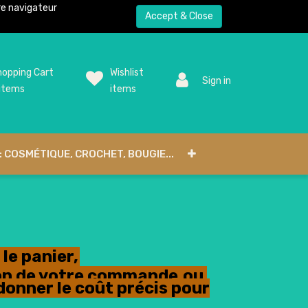
tre navigateur
Accept & Close
opping Cart
Wishlist
Sign in
items
items
: COSMÉTIQUE, CROCHET, BOUGIE...
le panier,
tion de votre commande,ou
donner le coût précis pour