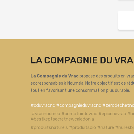
LA COMPAGNIE DU VRA
La Compagnie du Vrac
propose des produits en vrac
écoresponsables à Nouméa. Notre objectif est de réd
tout en favorisant une consommation plus durable.
#cduvracnc #compagnieduvracnc #zerodechetn
#vracnoumea #comptoirduvrac #epicerievrac #b
#bestkeptsecretnewcaledonia
#produitsnaturels #produitsbio #nature #huiles