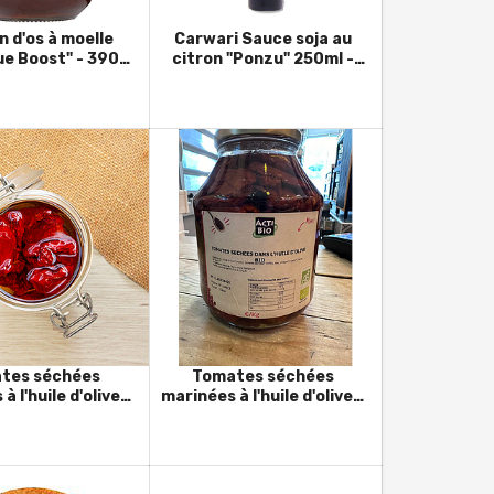
'os à moelle
Carwari Sauce soja au
ue Boost" - 390g
citron "Ponzu" 250ml -
- Australie
Bio - Japon
tes séchées
Tomates séchées
à l'huile d'olive -
marinées à l'huile d'olive -
lie (pot1kg)
Bio - Grèce