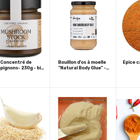
Concentré de
Bouillon d'os à moelle
Epice c
ignons- 230g - bio
"Natural Body Glue" -
Australie
390g - Australie