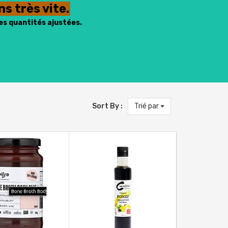
s très vite.
es quantités ajustées.
Sort By :
Trié par