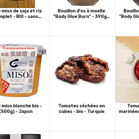
miso de soja et riz
Bouillon d'os à moelle
Bouillon d
plet - BIO - sans
"Body Glue Burn" - 390g -
"Body Gl
ten - Italie - 300g
Australie
 miso blanche bio -
Tomates séchées en
Toma
(500g) - Japon
cubes - bio - Turquie
marinées 
Ita