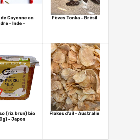
 de Cayenne en
Fèves Tonka - Brésil
dre - Inde -
o (riz brun) bio
Flakes d'ail - Australie
0g) - Japon