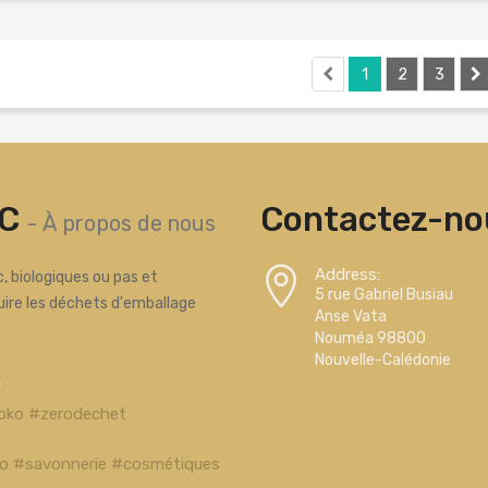
1
2
3
C
Contactez-nou
-
À propos de nous
Address:
, biologiques ou pas et
5 rue Gabriel Busiau
uire les déchets d'emballage
Anse Vata
Nouméa 98800
Nouvelle-Calédonie
c
oko #zerodechet
bio #savonnerie #cosmétiques