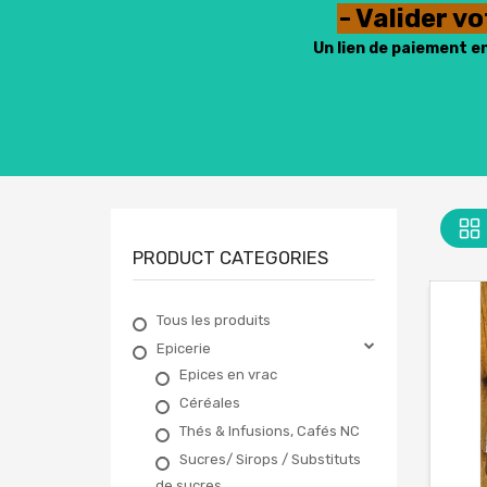
- Valider v
Un lien de paiement e
PRODUCT CATEGORIES
Tous les produits
Epicerie
Epices en vrac
Céréales
Thés & Infusions, Cafés NC
Sucres/ Sirops / Substituts
de sucres