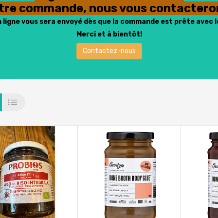
otre commande, nous vous contacteron
n ligne vous sera envoyé dès que la commande est prête avec l
Merci et à bientôt!
Contactez-nous