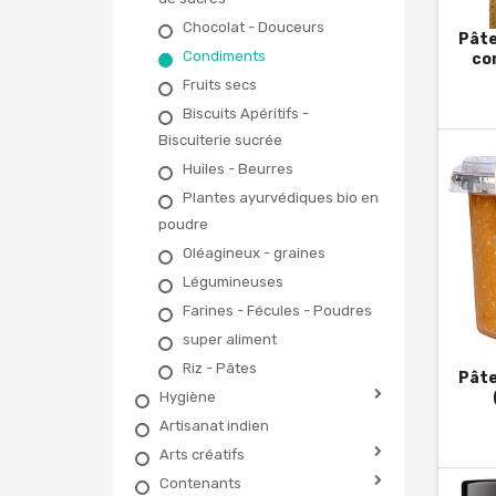
Chocolat - Douceurs
Pâte 
Condiments
com
glu
Fruits secs
Biscuits Apéritifs -
Biscuiterie sucrée
Huiles - Beurres
Plantes ayurvédiques bio en
poudre
Oléagineux - graines
Légumineuses
Farines - Fécules - Poudres
super aliment
Riz - Pâtes
Pâte
Hygiène
Artisanat indien
Arts créatifs
Contenants