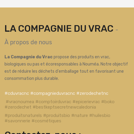
LA COMPAGNIE DU VRAC
-
À propos de nous
La Compagnie du Vrac
propose des produits en vrac,
biologiques ou pas et écoresponsables à Nouméa. Notre objectif
est de réduire les déchets d'emballage tout en favorisant une
consommation plus durable.
#cduvracnc #compagnieduvracnc #zerodechetnc
#vracnoumea #comptoirduvrac #epicerievrac #boko
#zerodechet #bestkeptsecretnewcaledonia
#produitsnaturels #produitsbio #nature #huilesbio
#savonnerie #cosmétiques