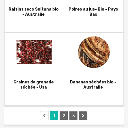
Raisins secs Sultana bio
Poires au jus- Bio - Pays
- Australie
Bas
Graines de grenade
Bananes séchées bio -
séchée - Usa
Australie
1
2
3