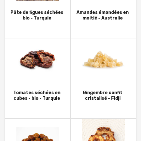
Pâte de figues séchées
Amandes émondées en
bio - Turquie
moitié - Australie
Tomates séchées en
Gingembre confit
cubes - bio - Turquie
cristalisé - Fidji