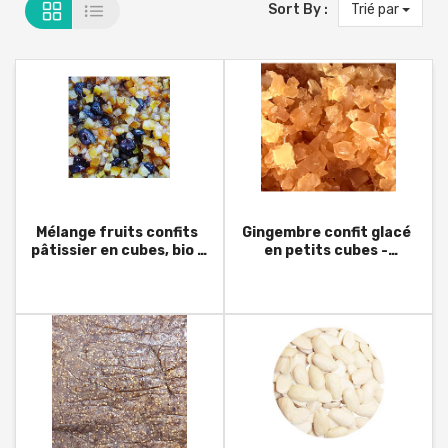
Sort By :
Trié par
Mélange fruits confits
Gingembre confit glacé
pâtissier en cubes, bio -
en petits cubes -
UE/-Non-UE
Australie