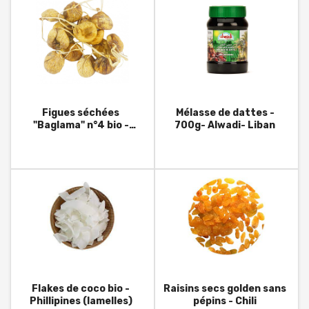
Figues séchées
Mélasse de dattes -
"Baglama" n°4 bio -
700g- Alwadi- Liban
Turquie
Flakes de coco bio -
Raisins secs golden sans
Phillipines (lamelles)
pépins - Chili