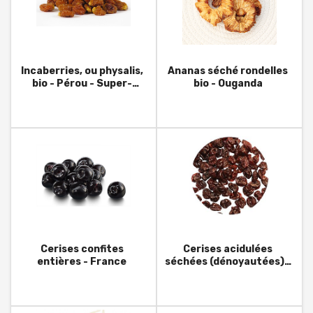
Incaberries, ou physalis,
Ananas séché rondelles
bio - Pérou - Super-
bio - Ouganda
aliments
Cerises confites
Cerises acidulées
entières - France
séchées (dénoyautées) -
USA