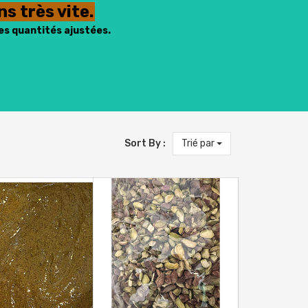
s très vite.
es quantités ajustées.
Sort By :
Trié par