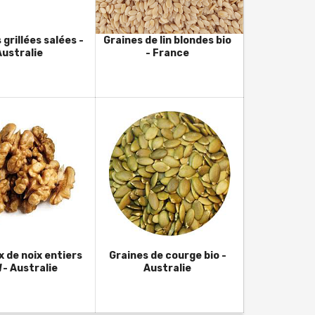
grillées salées -
Graines de lin blondes bio
Australie
- France
 de noix entiers
Graines de courge bio -
- Australie
Australie