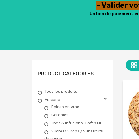
- Valider v
Un lien de paiement e
PRODUCT CATEGORIES
Tous les produits
Epicerie
Epices en vrac
Céréales
Thés & Infusions, Cafés NC
Sucres/ Sirops / Substituts
de sucres