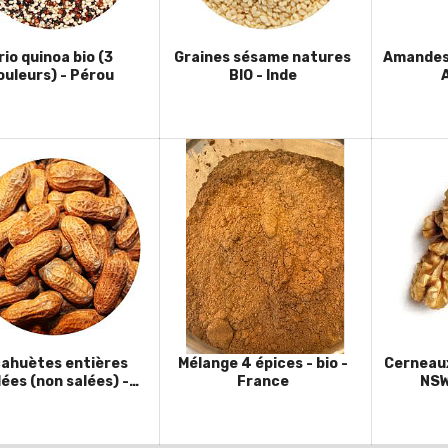
rio quinoa bio (3
Graines sésame natures
Amandes 
ouleurs) - Pérou
BIO - Inde
ahuètes entières
Mélange 4 épices - bio -
Cerneaux
lées (non salées) -
France
NSW
Australie