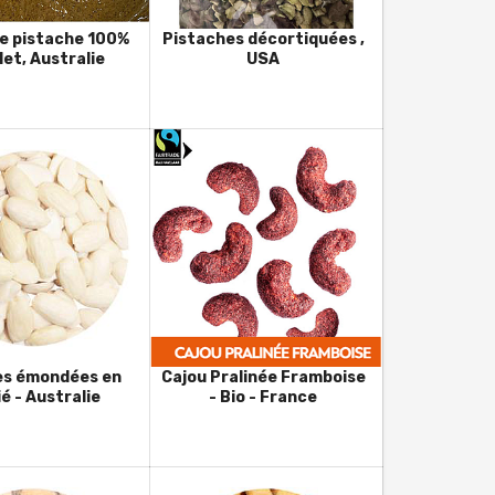
e pistache 100%
Pistaches décortiquées ,
et, Australie
USA
s émondées en
Cajou Pralinée Framboise
é - Australie
- Bio - France