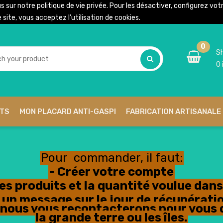
us sur notre
politique de vie privée
. Pour les désactiver, configurez vo
site, vous acceptez l’utilisation de cookies.
0
Sh
0
ITS
MON PLACARD ANTI-GASPI
FABRICATION ARTISANALE 
Pour commander, il faut:
- Créer votre compte
les produits et la quantité voulue dans 
ser un message sur le jour de récupéra
n, nous vous recontacterons pour vous 
la grande terre ou les îles.