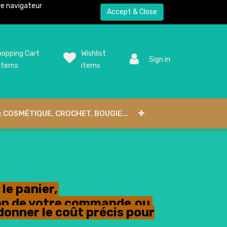
tre navigateur
Accept & Close
opping Cart
Wishlist
Sign in
items
items
: COSMÉTIQUE, CROCHET, BOUGIE...
le panier,
tion de votre commande,ou
donner le coût précis pour