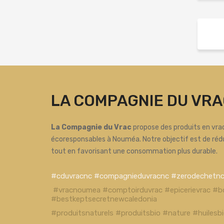
LA COMPAGNIE DU VRA
La Compagnie du Vrac
propose des produits en vrac
écoresponsables à Nouméa. Notre objectif est de réd
tout en favorisant une consommation plus durable.
#cduvracnc #compagnieduvracnc #zerodechetn
#vracnoumea #comptoirduvrac #epicerievrac #b
#bestkeptsecretnewcaledonia
#produitsnaturels #produitsbio #nature #huiles