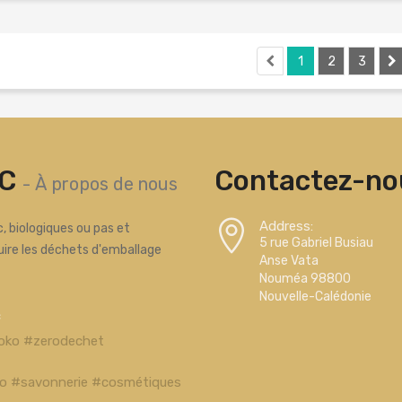
1
2
3
C
Contactez-nou
-
À propos de nous
Address:
, biologiques ou pas et
5 rue Gabriel Busiau
uire les déchets d'emballage
Anse Vata
Nouméa 98800
Nouvelle-Calédonie
c
oko #zerodechet
bio #savonnerie #cosmétiques