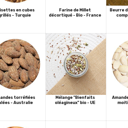
isettes en cubes
Farine de Millet
Beurre d
grillés - Turquie
décortiqué - Bio - France
compl
andes torréfiées
Mélange "Bienfaits
Amande
alées - Australie
oléagineux" bio - UE
moiti