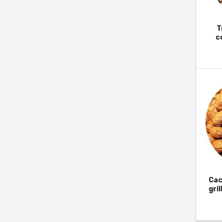
T
c
Cac
gril