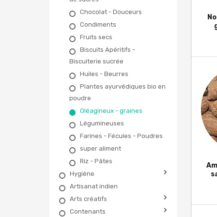
Chocolat - Douceurs
No
Condiments
Fruits secs
Biscuits Apéritifs -
Biscuiterie sucrée
Huiles - Beurres
Plantes ayurvédiques bio en
poudre
Oléagineux - graines
Légumineuses
Farines - Fécules - Poudres
super aliment
Riz - Pâtes
Am
Hygiène
s
Artisanat indien
Arts créatifs
Contenants