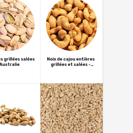
s grillées salées
Noix de cajou entières
 Australie
grillées et salées -
Vietnam