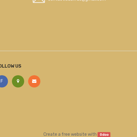
OLLOW US
F
Create a
free website
with
Odoo