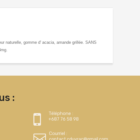
veur naturelle, gomme d' acacia, amande grillée. SANS
 3mg.
s :
Téléphone :
+687 76 58 98
Courriel :
contact.cduvrac@gmail.com