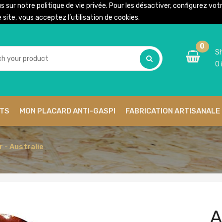
us sur notre
politique de vie privée
. Pour les désactiver, configurez vo
site, vous acceptez l’utilisation de cookies.
0
Sh
0
ITS
MON PLACARD ANTI-GASPI
FABRICATION ARTISANALE 
 - Australie
A