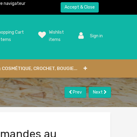
tre navigateur
Accept & Close
opping Cart
Wishlist
Sign in
items
items
: COSMÉTIQUE, CROCHET, BOUGIE...
Prev
Next
mandes au