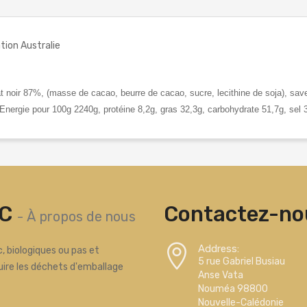
tion Australie
at noir 87%, (masse de cacao, beurre de cacao, sucre, lecithine de soja), sa
Energie pour 100g 2240g, protéine 8,2g, gras 32,3g, carbohydrate 51,7g, sel
C
Contactez-nou
-
À propos de nous
Address:
, biologiques ou pas et
5 rue Gabriel Busiau
uire les déchets d'emballage
Anse Vata
Nouméa 98800
Nouvelle-Calédonie