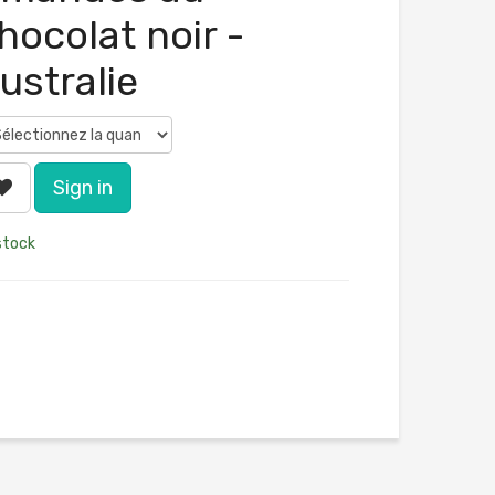
hocolat noir -
ustralie
Sign in
stock