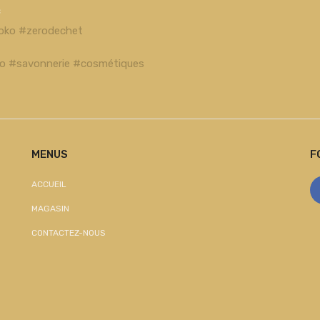
c
oko #zerodechet
bio #savonnerie #cosmétiques
MENUS
F
ACCUEIL
MAGASIN
CONTACTEZ-NOUS