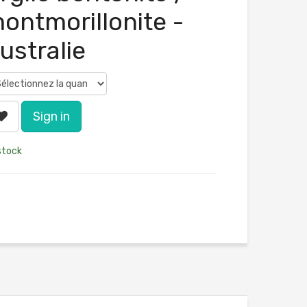
ontmorillonite -
ustralie
Sign in
stock