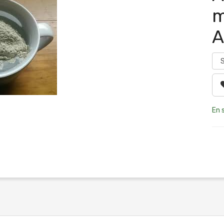
m
A
En 