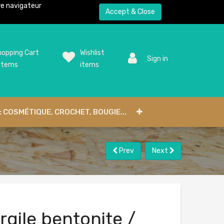
tre navigateur
Accept & Close
opping Cart
Wishlist
Sign in
items
items
: COSMÉTIQUE, CROCHET, BOUGIE...
Prev
Next
rgile bentonite /