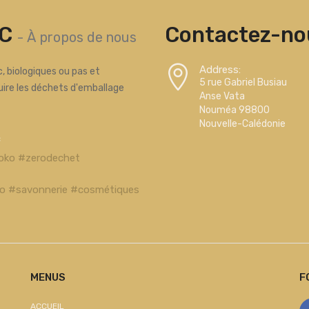
C
Contactez-nou
-
À propos de nous
Address:
, biologiques ou pas et
5 rue Gabriel Busiau
uire les déchets d'emballage
Anse Vata
Nouméa 98800
Nouvelle-Calédonie
c
oko #zerodechet
bio #savonnerie #cosmétiques
MENUS
F
ACCUEIL