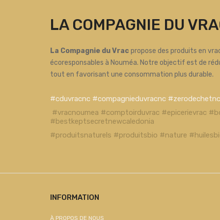
LA COMPAGNIE DU VRA
La Compagnie du Vrac
propose des produits en vrac
écoresponsables à Nouméa. Notre objectif est de réd
tout en favorisant une consommation plus durable.
#cduvracnc #compagnieduvracnc #zerodechetn
#vracnoumea #comptoirduvrac #epicerievrac #b
#bestkeptsecretnewcaledonia
#produitsnaturels #produitsbio #nature #huiles
INFORMATION
À PROPOS DE NOUS