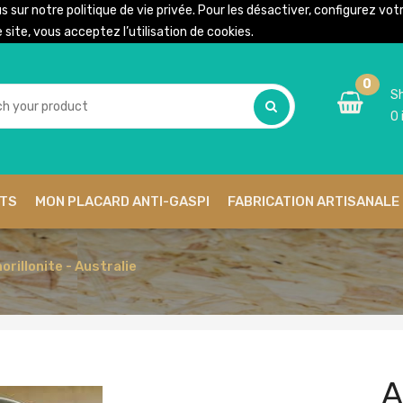
us sur notre
politique de vie privée
. Pour les désactiver, configurez vo
site, vous acceptez l’utilisation de cookies.
0
Sh
0
ITS
MON PLACARD ANTI-GASPI
FABRICATION ARTISANALE 
rillonite - Australie
A