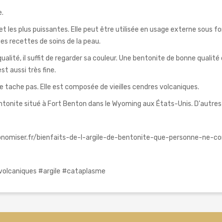
e.
es et les plus puissantes. Elle peut être utilisée en usage externe sous
es recettes de soins de la peau.
alité, il suffit de regarder sa couleur. Une bentonite de bonne qualité 
t aussi très fine.
ne tache pas. Elle est composée de vieilles cendres volcaniques.
tonite situé à Fort Benton dans le Wyoming aux États-Unis. D'autres 
onomiser.fr/bienfaits-de-l-argile-de-bentonite-que-personne-ne-co
volcaniques #argile #cataplasme