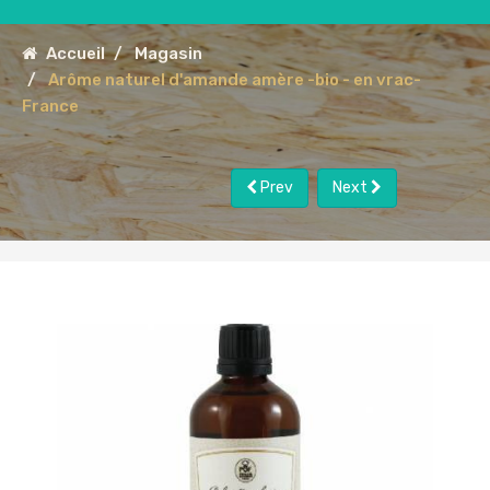
Accueil
Magasin
Arôme naturel d'amande amère -bio - en vrac-
France
Prev
Next