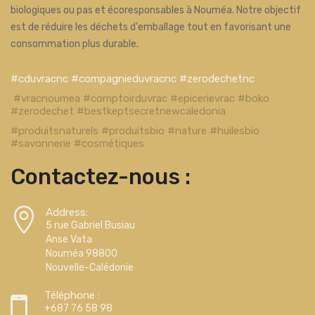
biologiques ou pas et écoresponsables à Nouméa. Notre objectif
est de réduire les déchets d'emballage tout en favorisant une
consommation plus durable.
#cduvracnc #compagnieduvracnc #zerodechetnc
#vracnoumea #comptoirduvrac #epicerievrac #boko
#zerodechet #bestkeptsecretnewcaledonia
#produitsnaturels #produitsbio #nature #huilesbio
#savonnerie #cosmétiques
Contactez-nous :
Address:
5 rue Gabriel Busiau
Anse Vata
Nouméa 98800
Nouvelle-Calédonie
Téléphone :
+687 76 58 98