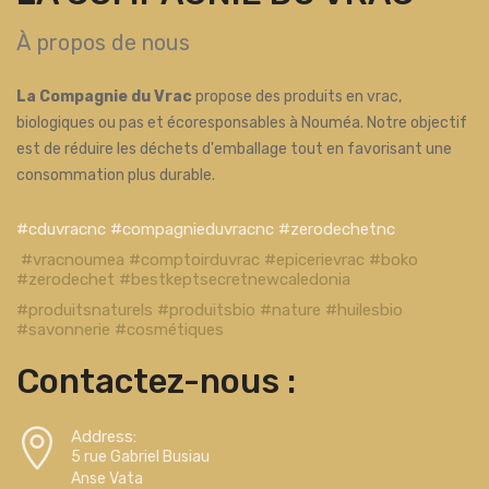
À propos de nous
La Compagnie du Vrac
propose des produits en vrac,
biologiques ou pas et écoresponsables à Nouméa. Notre objectif
est de réduire les déchets d'emballage tout en favorisant une
consommation plus durable.
#cduvracnc #compagnieduvracnc #zerodechetnc
#vracnoumea #comptoirduvrac #epicerievrac #boko
#zerodechet #bestkeptsecretnewcaledonia
#produitsnaturels #produitsbio #nature #huilesbio
#savonnerie #cosmétiques
Contactez-nous :
Address:
5 rue Gabriel Busiau
Anse Vata