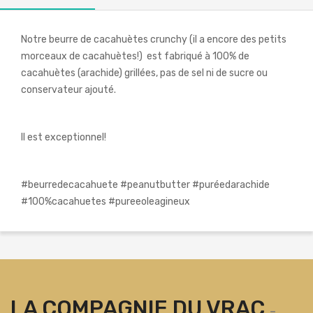
Notre beurre de cacahuètes crunchy (il a encore des petits
morceaux de cacahuètes!) est fabriqué à 100% de
cacahuètes (arachide) grillées, pas de sel ni de sucre ou
conservateur ajouté.
Il est exceptionnel!
#beurredecacahuete #peanutbutter #puréedarachide
#100%cacahuetes #pureeoleagineux
LA COMPAGNIE DU VRAC
-