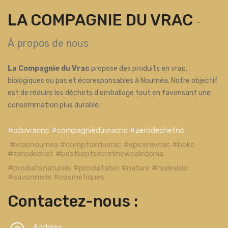
LA COMPAGNIE DU VRAC
-
À propos de nous
La Compagnie du Vrac
propose des produits en vrac,
biologiques ou pas et écoresponsables à Nouméa. Notre objectif
est de réduire les déchets d'emballage tout en favorisant une
consommation plus durable.
#cduvracnc #compagnieduvracnc #zerodechetnc
#vracnoumea #comptoirduvrac #epicerievrac #boko
#zerodechet #bestkeptsecretnewcaledonia
#produitsnaturels #produitsbio #nature #huilesbio
#savonnerie #cosmétiques
Contactez-nous :
Address: