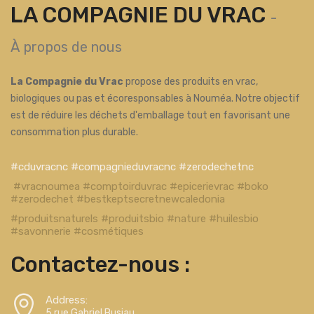
LA COMPAGNIE DU VRAC
-
À propos de nous
La Compagnie du Vrac
propose des produits en vrac,
biologiques ou pas et écoresponsables à Nouméa. Notre objectif
est de réduire les déchets d'emballage tout en favorisant une
consommation plus durable.
#cduvracnc #compagnieduvracnc #zerodechetnc
#vracnoumea #comptoirduvrac #epicerievrac #boko
#zerodechet #bestkeptsecretnewcaledonia
#produitsnaturels #produitsbio #nature #huilesbio
#savonnerie #cosmétiques
Contactez-nous :
Address:
5 rue Gabriel Busiau