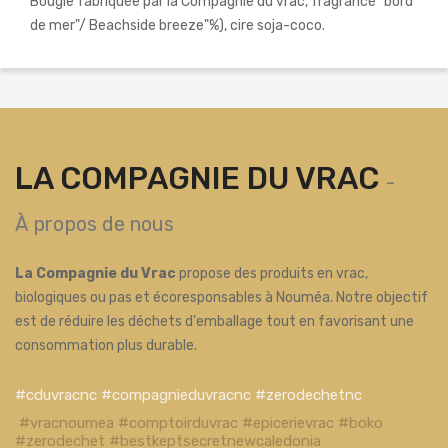
Bougie fabriquée par la Compagnie du vrac, fragrance "bord
de mer"/ Beachside breeze"%), cire soja-coco.
LA COMPAGNIE DU VRAC
-
À propos de nous
La Compagnie du Vrac
propose des produits en vrac,
biologiques ou pas et écoresponsables à Nouméa. Notre objectif
est de réduire les déchets d'emballage tout en favorisant une
consommation plus durable.
#cduvracnc #compagnieduvracnc #zerodechetnc
#vracnoumea #comptoirduvrac #epicerievrac #boko
#zerodechet #bestkeptsecretnewcaledonia