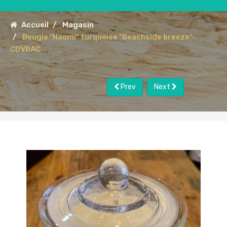
Accueil
Magasin
Bougie "Naomi" turquoise "Beachside breeze"-
CDVRAC
Prev
Next