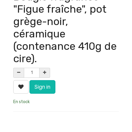
"Figue fraîche", pot
grège-noir,
céramique
(contenance 410g de
cire).
Sign in
En stock