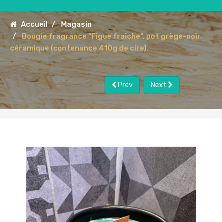
Accueil
Magasin
Bougie fragrance "Figue fraîche", pot grège-noir,
céramique (contenance 410g de cire).
Prev
Next