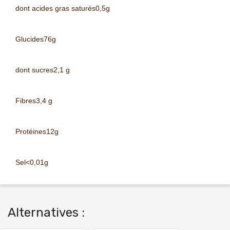
dont acides gras saturés
0,5g
Glucides
76g
dont sucres
2,1 g
Fibres
3,4 g
Protéines
12g
Sel
<0,01g
Alternatives :