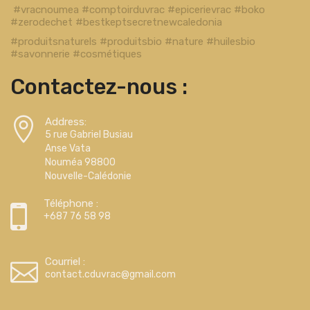
#vracnoumea #comptoirduvrac #epicerievrac #boko
#zerodechet #bestkeptsecretnewcaledonia
#produitsnaturels #produitsbio #nature #huilesbio
#savonnerie #cosmétiques
Contactez-nous :
Address:
5 rue Gabriel Busiau
Anse Vata
Nouméa 98800
Nouvelle-Calédonie
Téléphone :
+687 76 58 98
Courriel :
contact.cduvrac@gmail.com