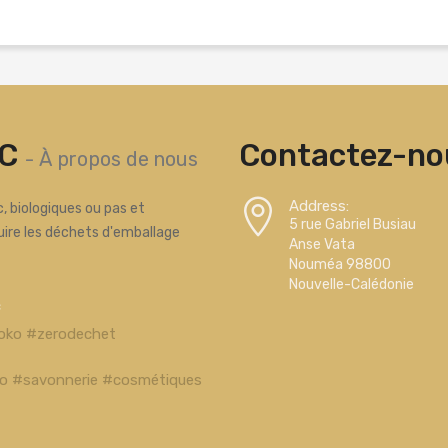
C
Contactez-nou
-
À propos de nous
Address:
, biologiques ou pas et
5 rue Gabriel Busiau
uire les déchets d'emballage
Anse Vata
Nouméa 98800
Nouvelle-Calédonie
c
oko #zerodechet
bio #savonnerie #cosmétiques