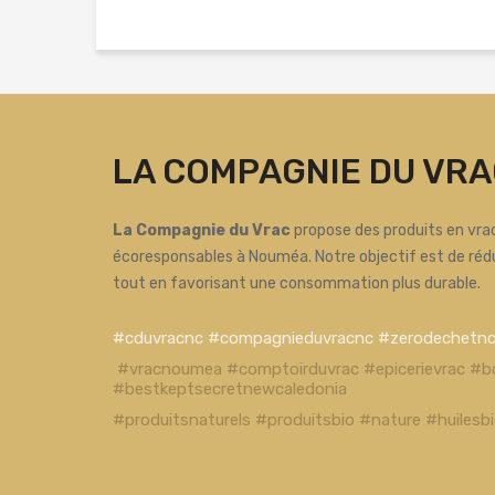
LA COMPAGNIE DU VRA
La Compagnie du Vrac
propose des produits en vrac
écoresponsables à Nouméa. Notre objectif est de réd
tout en favorisant une consommation plus durable.
#cduvracnc #compagnieduvracnc #zerodechetn
#vracnoumea #comptoirduvrac #epicerievrac #b
#bestkeptsecretnewcaledonia
#produitsnaturels #produitsbio #nature #huiles