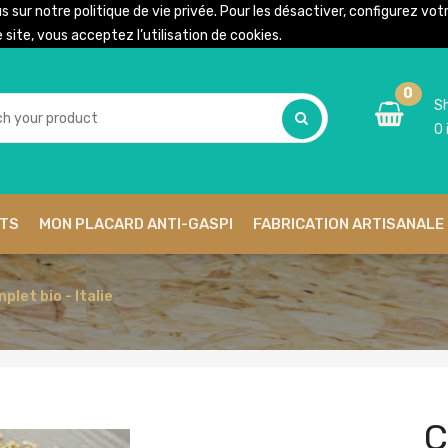
us sur notre
politique de vie privée
. Pour les désactiver, configurez vo
site, vous acceptez l’utilisation de cookies.
0
Sh
0
ITS
MON PLACARD ANTI-GASPI
FABRICATION ARTISANALE 
let bio - Italie
C