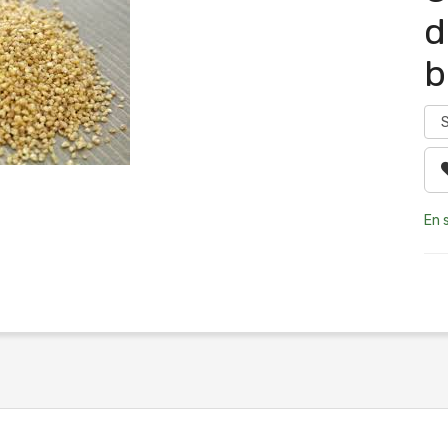
d
b
En 