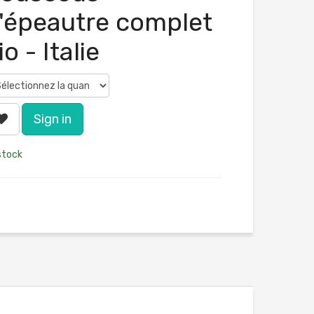
'épeautre complet
io - Italie
Sign in
stock