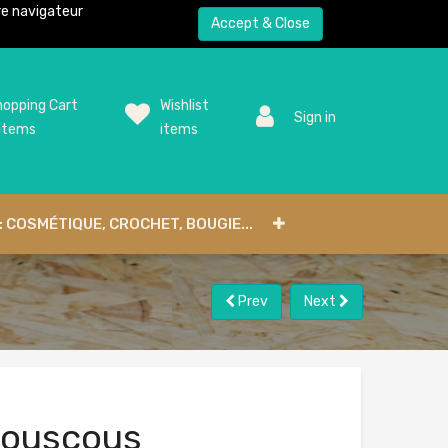
tre navigateur
Accept & Close
opping Cart
Wishlist
Sign in
items
items
: COSMÉTIQUE, CROCHET, BOUGIE...
Prev
Next
ouscous