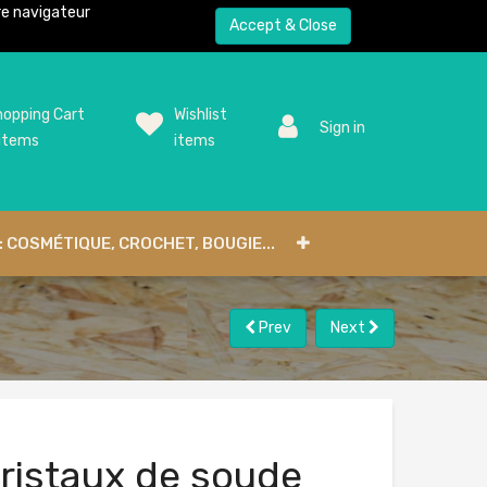
tre navigateur
Accept & Close
opping Cart
Wishlist
Sign in
items
items
: COSMÉTIQUE, CROCHET, BOUGIE...
Prev
Next
ristaux de soude