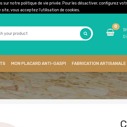
us sur notre
politique de vie privée
. Pour les désactiver, configurez vo
site, vous acceptez l’utilisation de cookies.
0
Sh
0
ITS
MON PLACARD ANTI-GASPI
FABRICATION ARTISANALE 
C