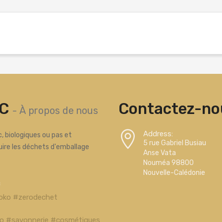
C
Contactez-nou
-
À propos de nous
Address:
, biologiques ou pas et
5 rue Gabriel Busiau
uire les déchets d'emballage
Anse Vata
Nouméa 98800
Nouvelle-Calédonie
c
oko #zerodechet
bio #savonnerie #cosmétiques