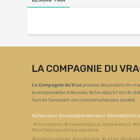
LA COMPAGNIE DU VRA
La Compagnie du Vrac
propose des produits en vrac
écoresponsables à Nouméa. Notre objectif est de réd
tout en favorisant une consommation plus durable.
#cduvracnc #compagnieduvracnc #zerodechetn
#vracnoumea #comptoirduvrac #epicerievrac #b
#bestkeptsecretnewcaledonia
#produitsnaturels #produitsbio #nature #huiles