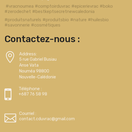
#vracnoumea #comptoirduvrac #epicerievrac #boko
#zerodechet #bestkeptsecretnewcaledonia
#produitsnaturels #produitsbio #nature #huilesbio
#savonnerie #cosmétiques
Contactez-nous :
Address:
5 rue Gabriel Busiau
Anse Vata
Nouméa 98800
Nouvelle-Calédonie
Téléphone :
+687 76 58 98
Courriel :
contact.cduvrac@gmail.com