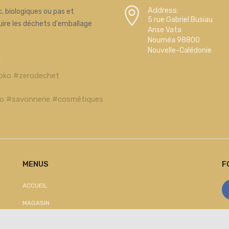
Address:
, biologiques ou pas et
5 rue Gabriel Busiau
uire les déchets d'emballage
Anse Vata
Nouméa 98800
Nouvelle-Calédonie
c
oko #zerodechet
bio #savonnerie #cosmétiques
MENUS
F
ACCUEIL
MAGASIN
CONTACTEZ-NOUS