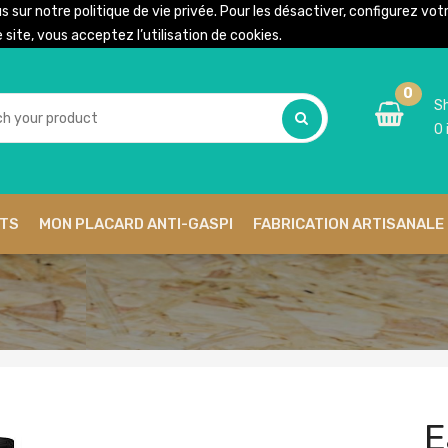
us sur notre
politique de vie privée
. Pour les désactiver, configurez vo
site, vous acceptez l’utilisation de cookies.
0
Sh
0
ITS
MON PLACARD ANTI-GASPI
FABRICATION ARTISANALE 
E