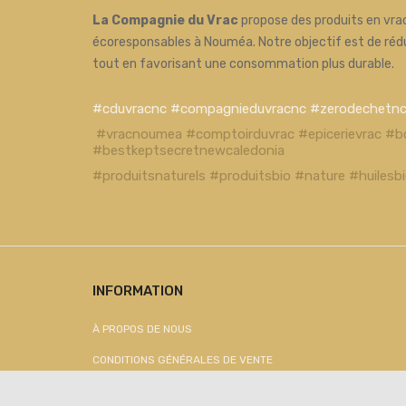
La Compagnie du Vrac
propose des produits en vrac
écoresponsables à Nouméa. Notre objectif est de réd
tout en favorisant une consommation plus durable.
#cduvracnc #compagnieduvracnc #zerodechetn
#vracnoumea #comptoirduvrac #epicerievrac #b
#bestkeptsecretnewcaledonia
#produitsnaturels #produitsbio #nature #huiles
INFORMATION
À PROPOS DE NOUS
CONDITIONS GÉNÉRALES DE VENTE
CONDITIONS D'UTILISATION