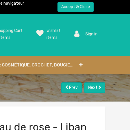
tre navigateur
Accept & Close
opping Cart
Wishlist
Sign in
items
items
: COSMÉTIQUE, CROCHET, BOUGIE...
Prev
Next
au de rose - Liban