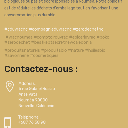
biologiques ou pas et écoresponsables à Nouméa. Notre objectif
est de réduire les déchets d'emballage tout en favorisant une
consommation plus durable.
#cduvracnc #compagnieduvracnc #zerodechetnc
#vracnoumea #comptoirduvrac #epicerievrac #boko
#zerodechet #bestkeptsecretnewcaledonia
#produitsnaturels #produitsbio #nature #huilesbio
#savonnerie #cosmétiques
Contactez-nous :
Address:
5 rue Gabriel Busiau
Anse Vata
Nouméa 98800
Nouvelle-Calédonie
Téléphone :
+687 76 58 98