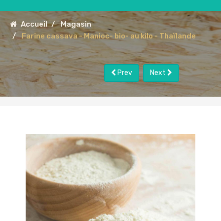
Accueil
Magasin
Farine cassava - Manioc- bio- au kilo - Thaïlande
Prev
Next