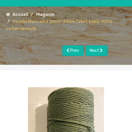
Accueil
Magasin
Ficelle Macramé 2mm*300m (Vert kaki)-100%
coton recyclé
Prev
Next