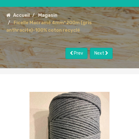
Accueil
Magasin
Ficelle Macramé 4mm*200m (gris
anthracite)-100% coton recyclé
Prev
Next