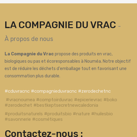
LA COMPAGNIE DU VRAC
-
À propos de nous
La Compagnie du Vrac
propose des produits en vrac,
biologiques ou pas et écoresponsables à Nouméa. Notre objectif
est de réduire les déchets d'emballage tout en favorisant une
consommation plus durable.
#cduvracnc #compagnieduvracnc #zerodechetnc
#vracnoumea #comptoirduvrac #epicerievrac #boko
#zerodechet #bestkeptsecretnewcaledonia
#produitsnaturels #produitsbio #nature #huilesbio
#savonnerie #cosmétiques
Contactez-nous :