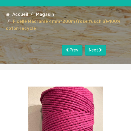
Accueil
Magasin
Ficelle Macramé 4mm*200m (rose fuschia)-100%
coton recyclé
Prev
Next