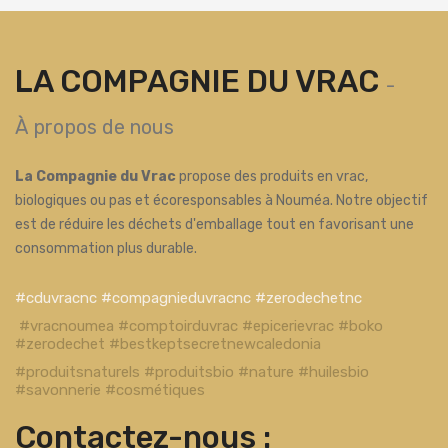
LA COMPAGNIE DU VRAC
-
À propos de nous
La Compagnie du Vrac
propose des produits en vrac,
biologiques ou pas et écoresponsables à Nouméa. Notre objectif
est de réduire les déchets d'emballage tout en favorisant une
consommation plus durable.
#cduvracnc #compagnieduvracnc #zerodechetnc
#vracnoumea #comptoirduvrac #epicerievrac #boko
#zerodechet #bestkeptsecretnewcaledonia
#produitsnaturels #produitsbio #nature #huilesbio
#savonnerie #cosmétiques
Contactez-nous :