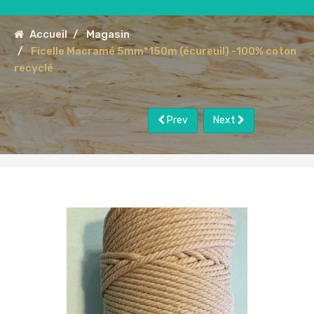
Accueil
Magasin
Ficelle Macramé 5mm*150m (écureuil) -100% coton
recyclé
Prev
Next