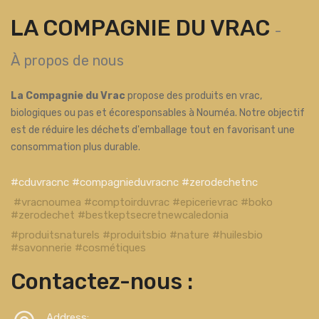
LA COMPAGNIE DU VRAC
-
À propos de nous
La Compagnie du Vrac
propose des produits en vrac,
biologiques ou pas et écoresponsables à Nouméa. Notre objectif
est de réduire les déchets d'emballage tout en favorisant une
consommation plus durable.
#cduvracnc #compagnieduvracnc #zerodechetnc
#vracnoumea #comptoirduvrac #epicerievrac #boko
#zerodechet #bestkeptsecretnewcaledonia
#produitsnaturels #produitsbio #nature #huilesbio
#savonnerie #cosmétiques
Contactez-nous :
Address: