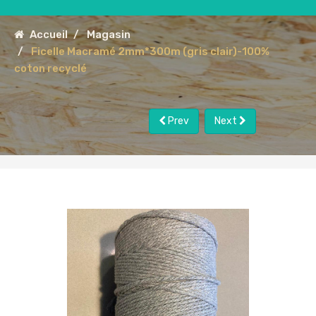
Accueil
Magasin
Ficelle Macramé 2mm*300m (gris clair)-100%
coton recyclé
Prev
Next