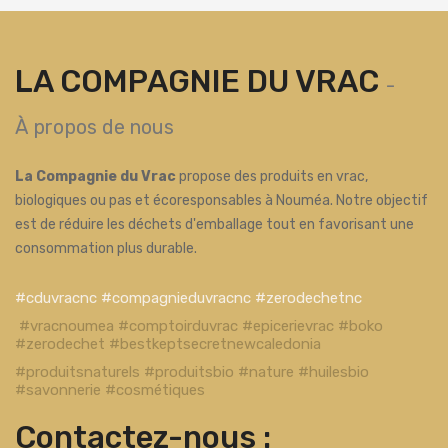
LA COMPAGNIE DU VRAC
-
À propos de nous
La Compagnie du Vrac
propose des produits en vrac,
biologiques ou pas et écoresponsables à Nouméa. Notre objectif
est de réduire les déchets d'emballage tout en favorisant une
consommation plus durable.
#cduvracnc #compagnieduvracnc #zerodechetnc
#vracnoumea #comptoirduvrac #epicerievrac #boko
#zerodechet #bestkeptsecretnewcaledonia
#produitsnaturels #produitsbio #nature #huilesbio
#savonnerie #cosmétiques
Contactez-nous :