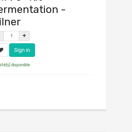
ermentation -
ilner
Sign in
ité(s) disponible