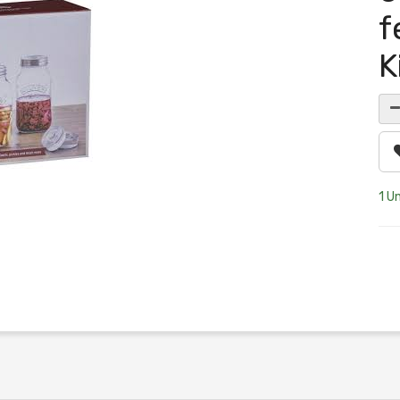
f
K
1 Un