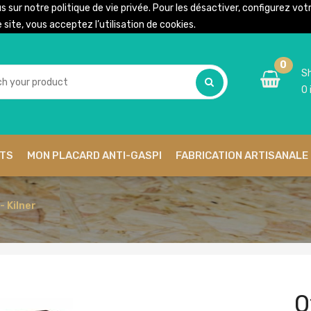
us sur notre
politique de vie privée
. Pour les désactiver, configurez vo
site, vous acceptez l’utilisation de cookies.
0
Sh
0
ITS
MON PLACARD ANTI-GASPI
FABRICATION ARTISANALE 
 Kilner
0