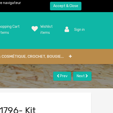
tre navigateur
Accept & Close
opping Cart
Wishlist
Sign in
items
items
: COSMÉTIQUE, CROCHET, BOUGIE...
Prev
Next
1796- Kit