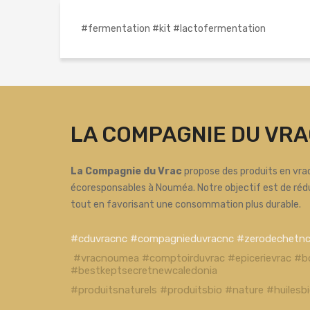
#fermentation #kit #lactofermentation
LA COMPAGNIE DU VRA
La Compagnie du Vrac
propose des produits en vrac
écoresponsables à Nouméa. Notre objectif est de réd
tout en favorisant une consommation plus durable.
#cduvracnc #compagnieduvracnc #zerodechetn
#vracnoumea #comptoirduvrac #epicerievrac #b
#bestkeptsecretnewcaledonia
#produitsnaturels #produitsbio #nature #huiles