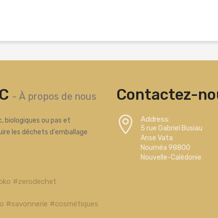
C
Contactez-nou
-
À propos de nous
Address:
, biologiques ou pas et
5 rue Gabriel Busiau
uire les déchets d'emballage
Anse Vata
Nouméa 98800
Nouvelle-Calédonie
c
oko #zerodechet
bio #savonnerie #cosmétiques