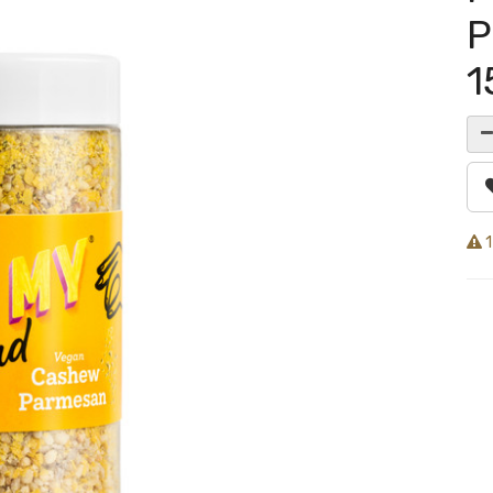
P
1
1