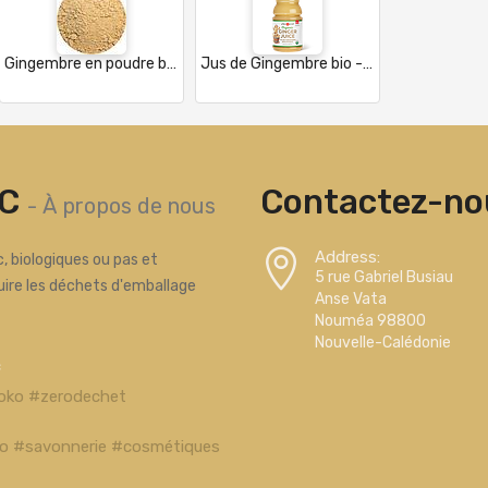
Gingembre en poudre bio - Inde
Jus de Gingembre bio - 946ml - USA
C
Contactez-nou
-
À propos de nous
Address:
, biologiques ou pas et
5 rue Gabriel Busiau
uire les déchets d'emballage
Anse Vata
Nouméa 98800
Nouvelle-Calédonie
c
oko #zerodechet
bio #savonnerie #cosmétiques