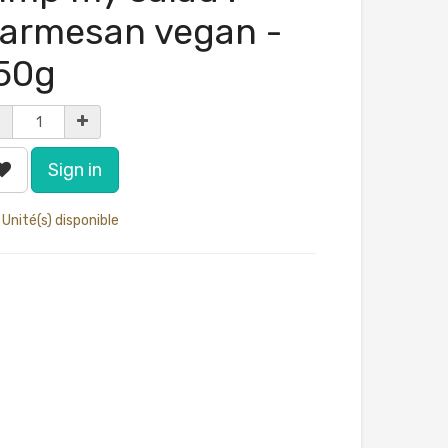
armesan vegan -
50g
Sign in
 Unité(s) disponible