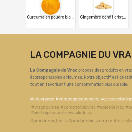
Curcuma en poudre bio - Inde
Gingembre confit cristalisé - Fidji
LA COMPAGNIE DU VRA
La Compagnie du Vrac
propose des produits en vrac
écoresponsables à Nouméa. Notre objectif est de réd
tout en favorisant une consommation plus durable.
#cduvracnc #compagnieduvracnc #zerodechetn
#vracnoumea #comptoirduvrac #epicerievrac #b
#bestkeptsecretnewcaledonia
#produitsnaturels #produitsbio #nature #huiles