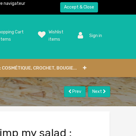
tre navigateur
Accept & Close
opping Cart
Wishlist
Sign in
items
items
: COSMÉTIQUE, CROCHET, BOUGIE...
Prev
Next
imp my salad :