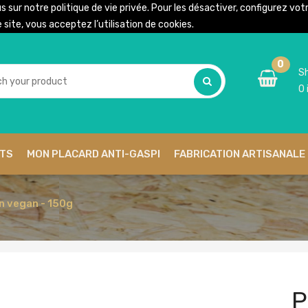
us sur notre
politique de vie privée
. Pour les désactiver, configurez vo
site, vous acceptez l’utilisation de cookies.
0
Sh
0
ITS
MON PLACARD ANTI-GASPI
FABRICATION ARTISANALE 
n vegan - 150g
P