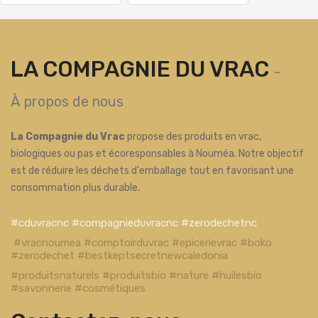
LA COMPAGNIE DU VRAC
-
À propos de nous
La Compagnie du Vrac
propose des produits en vrac,
biologiques ou pas et écoresponsables à Nouméa. Notre objectif
est de réduire les déchets d'emballage tout en favorisant une
consommation plus durable.
#cduvracnc #compagnieduvracnc #zerodechetnc
#vracnoumea #comptoirduvrac #epicerievrac #boko
#zerodechet #bestkeptsecretnewcaledonia
#produitsnaturels #produitsbio #nature #huilesbio
#savonnerie #cosmétiques